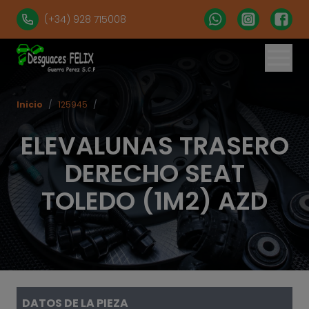
(+34) 928 715008
Inicio
/
125945
/
ELEVALUNAS TRASERO
DERECHO SEAT
TOLEDO (1M2) AZD
DATOS DE LA PIEZA