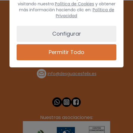
visitando nuestra
Política de Cookies
y obtener
más información haciendo clic en:
Política de
Privacidad
Configurar
Permitir Todo
(+34) 928 715008
info@desguacesfelix.es
Nuestras asociaciones: