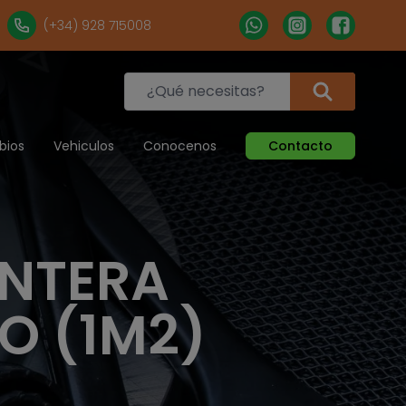
(+34) 928 715008
bios
Vehiculos
Conocenos
Contacto
ANTERA
O (1M2)