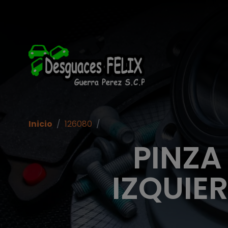
Inicio
/
126080
/
PINZA
IZQUIE