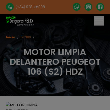
(+34) 928 715008
Inicio
/
126300
/
MOTOR LIMPIA
DELANTERO PEUGEOT
106 (S2) HDZ