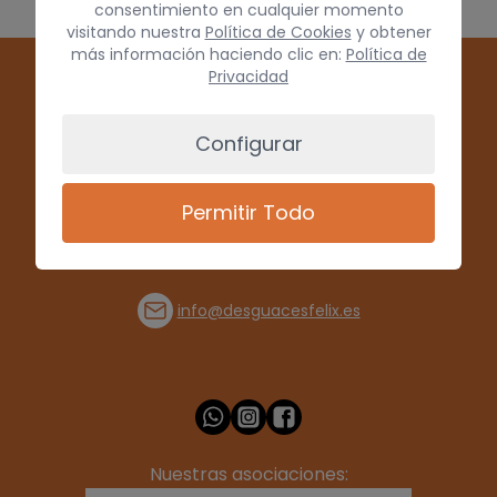
consentimiento en cualquier momento
visitando nuestra
Política de Cookies
y obtener
más información haciendo clic en:
Política de
Privacidad
Configurar
Permitir Todo
(+34) 928 715008
info@desguacesfelix.es
Nuestras asociaciones: