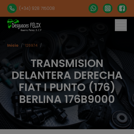
(+34) 928 715008
Inicio
/
126974
/
TRANSMISION
DELANTERA DERECHA
FIAT I PUNTO (176)
BERLINA 176B9000