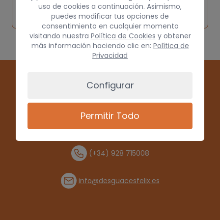
Solicitar
Consultar
vehículo de
uso de cookies a continuación. Asimismo,
pieza
por
puedes modificar tus opciones de
origen
consentimiento en cualquier momento
visitando nuestra
Política de Cookies
y obtener
más información haciendo clic en:
Política de
Privacidad
Configurar
Permitir Todo
(+34) 928 715008
info@desguacesfelix.es