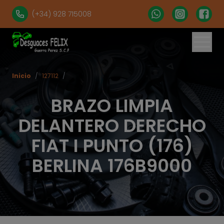
(+34) 928 715008
Inicio
/
127112
/
BRAZO LIMPIA
DELANTERO DERECHO
FIAT I PUNTO (176)
BERLINA 176B9000