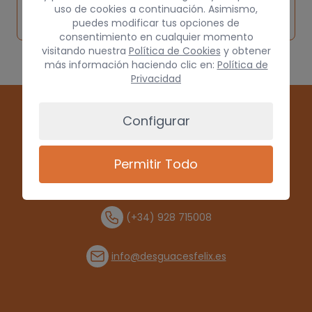
Solicitar
Consultar
vehículo de
uso de cookies a continuación. Asimismo,
pieza
por
puedes modificar tus opciones de
origen
consentimiento en cualquier momento
visitando nuestra
Política de Cookies
y obtener
más información haciendo clic en:
Política de
Privacidad
Configurar
Permitir Todo
(+34) 928 715008
info@desguacesfelix.es