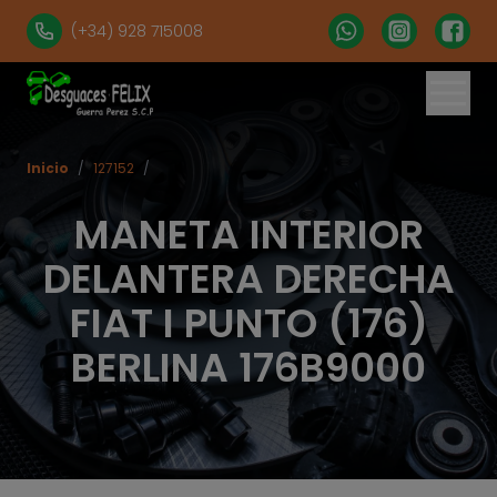
(+34) 928 715008
Inicio
/
127152
/
MANETA INTERIOR
DELANTERA DERECHA
FIAT I PUNTO (176)
BERLINA 176B9000