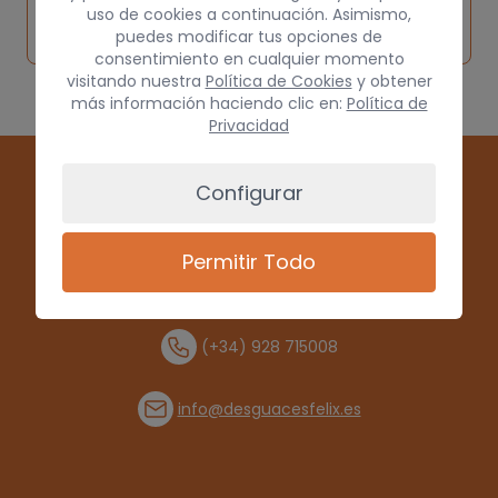
Solicitar
Consultar
vehículo de
uso de cookies a continuación. Asimismo,
pieza
por
puedes modificar tus opciones de
origen
consentimiento en cualquier momento
visitando nuestra
Política de Cookies
y obtener
más información haciendo clic en:
Política de
Privacidad
Configurar
Permitir Todo
(+34) 928 715008
info@desguacesfelix.es