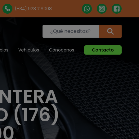
(+34) 928 715008
bios
Vehiculos
Conocenos
Contacto
ANTERA
O (176)
00