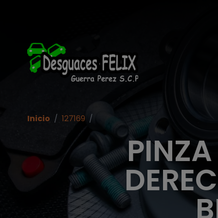
Inicio
/
127169
/
PINZA
DERECH
B