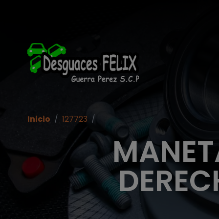
Inicio
/
127723
/
MANETA
DERECH