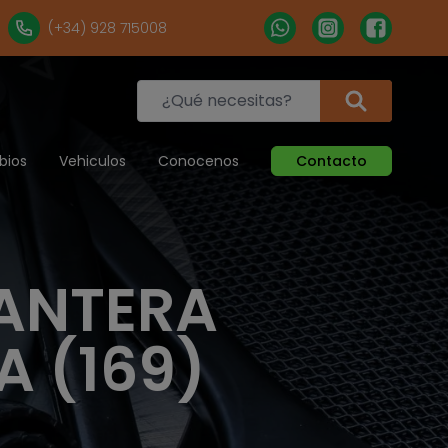
(+34) 928 715008
bios
Vehiculos
Conocenos
Contacto
LANTERA
A (169)