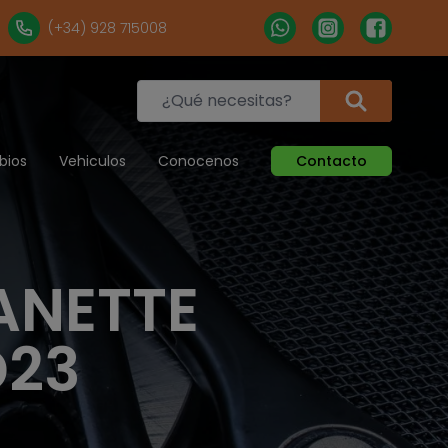
(+34) 928 715008
bios
Vehiculos
Conocenos
Contacto
ANETTE
D23