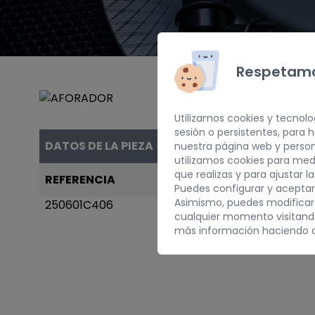
Respetamo
Utilizamos cookies y tecnolo
sesión o persistentes, para
DATOS DE LA PIEZA
nuestra página web y person
utilizamos cookies para med
que realizas y para ajustar l
REFERENCIA
AÑO
Puedes configurar y aceptar
Asimismo, puedes modificar
250601C406
1995
cualquier momento visitan
más información haciendo c