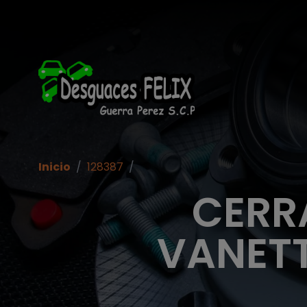
Inicio
/
128387
/
CERR
VANETT