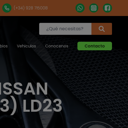
(+34) 928 715008
bios
Vehiculos
Conocenos
Contacto
ISSAN
3) LD23