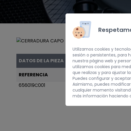
Respetamo
Utilizamos cookies y tecnolo
sesión o persistentes, para
DATOS DE LA PIEZA
nuestra página web y person
utilizamos cookies para med
que realizas y para ajustar l
REFERENCIA
AÑO
Puedes configurar y aceptar
Asimismo, puedes modificar
656019C001
1995
cualquier momento visitan
más información haciendo c