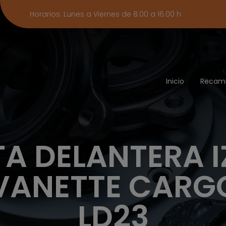
Horarios: Lunes a Viernes de 8.00 a 16.00 h
Inicio
Recam
A DELANTERA I
VANETTE CARG
LD23