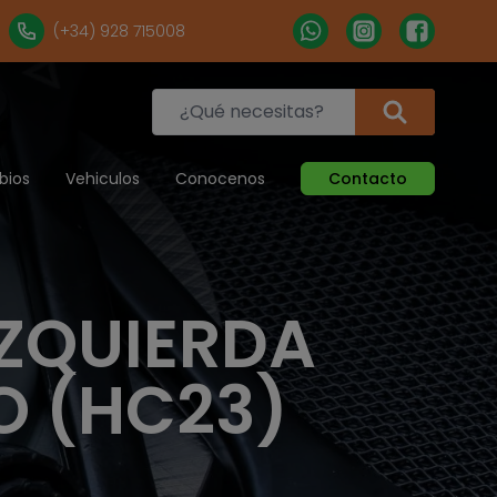
(+34) 928 715008
bios
Vehiculos
Conocenos
Contacto
ZQUIERDA
O (HC23)