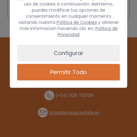
Solicitar
Consultar
vehículo de
uso de cookies a continuación. Asimismo,
pieza
por
puedes modificar tus opciones de
origen
consentimiento en cualquier momento
visitando nuestra
Política de Cookies
y obtener
más información haciendo clic en:
Política de
Privacidad
Configurar
Permitir Todo
(+34) 928 715008
info@desguacesfelix.es