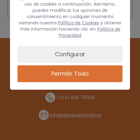
Solicitar
Consultar
vehículo de
uso de cookies a continuación. Asimismo,
pieza
por
puedes modificar tus opciones de
origen
consentimiento en cualquier momento
visitando nuestra
Política de Cookies
y obtener
más información haciendo clic en:
Política de
Privacidad
Configurar
Permitir Todo
(+34) 928 715008
info@desguacesfelix.es