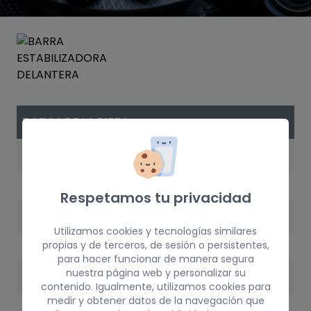
DATOS DE LA PIEZA
REFERENCIA
5081E6
Respetamos tu privacidad
AÑO
Utilizamos cookies y tecnologías similares
2002
propias y de terceros, de sesión o persistentes,
para hacer funcionar de manera segura
nuestra página web y personalizar su
PESO
contenido. Igualmente, utilizamos cookies para
medir y obtener datos de la navegación que
15 kg