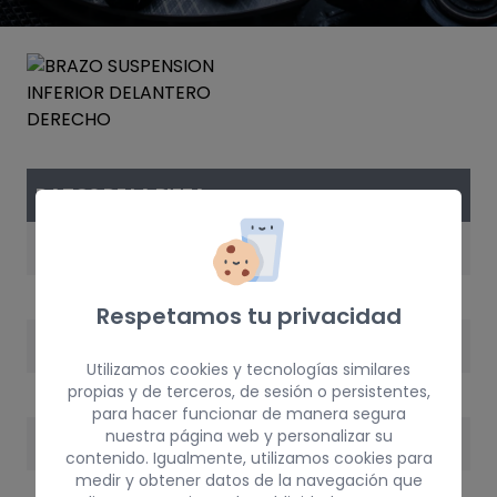
DATOS DE LA PIEZA
REFERENCIA
3521P3
Respetamos tu privacidad
AÑO
Utilizamos cookies y tecnologías similares
2002
propias y de terceros, de sesión o persistentes,
para hacer funcionar de manera segura
nuestra página web y personalizar su
PESO
contenido. Igualmente, utilizamos cookies para
medir y obtener datos de la navegación que
5 kg