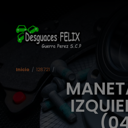
Inicio
/
128721
/
MANETA
IZQUIE
(0