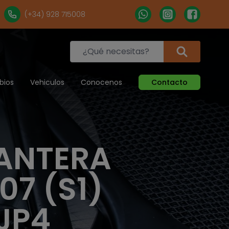
(+34) 928 715008
bios
Vehiculos
Conocenos
Contacto
LANTERA
07 (S1)
JP4