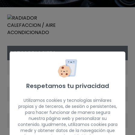
DATOS DE LA PIEZA
REFERENCIA
6448K3
Respetamos tu privacidad
AÑO
Utilizamos cookies y tecnologías similares
2002
propias y de terceros, de sesión o persistentes,
para hacer funcionar de manera segura
nuestra página web y personalizar su
PESO
contenido. Igualmente, utilizamos cookies para
medir y obtener datos de la navegación que
10 kg