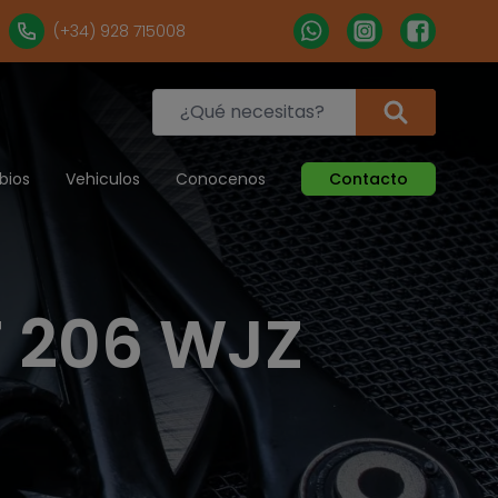
(+34) 928 715008
bios
Vehiculos
Conocenos
Contacto
 206 WJZ