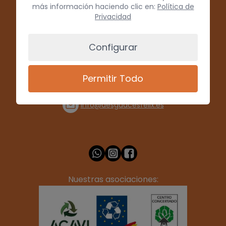
más información haciendo clic en:
Política de
Privacidad
Configurar
(+34) 928 715008
Permitir Todo
info@desguacesfelix.es
Nuestras asociaciones: