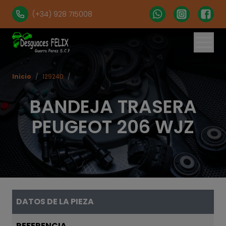
(+34) 928 715008
Inicio
/
129240
/
BANDEJA TRASERA
PEUGEOT 206 WJZ
DATOS DE LA PIEZA
REFERENCIA