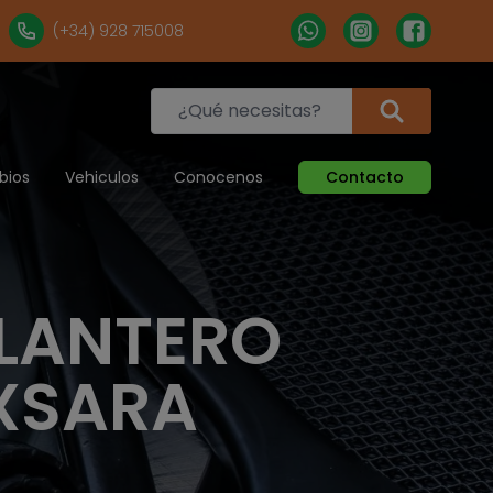
(+34) 928 715008
bios
Vehiculos
Conocenos
Contacto
LANTERO
 XSARA