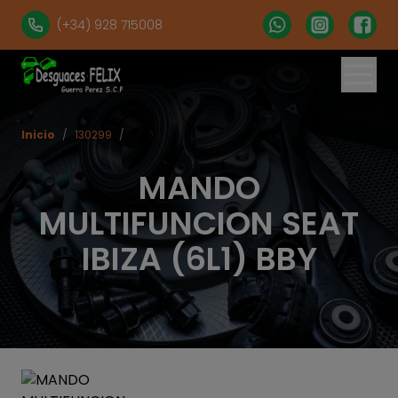
(+34) 928 715008
Inicio
/
130299
/
MANDO
MULTIFUNCION SEAT
IBIZA (6L1) BBY