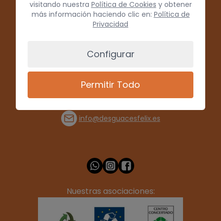
visitando nuestra
Política de Cookies
y obtener
más información haciendo clic en:
Política de
Privacidad
Configurar
Permitir Todo
(+34) 928 715008
info@desguacesfelix.es
Nuestras asociaciones: