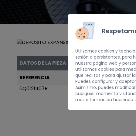
Respetamo
Utilizamos cookies y tecnolo
sesión o persistentes, para
DATOS DE LA PIEZA
nuestra página web y person
utilizamos cookies para med
que realizas y para ajustar l
REFERENCIA
AÑO
Puedes configurar y aceptar
Asimismo, puedes modificar
6Q0121407B
2002
cualquier momento visitan
más información haciendo c