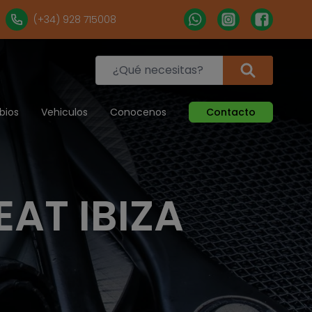
(+34) 928 715008
bios
Vehiculos
Conocenos
Contacto
AT IBIZA