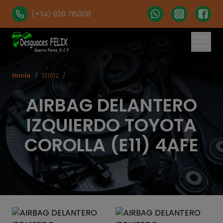
(+34) 928 715008
Inicio
/
131012
/
AIRBAG DELANTERO
IZQUIERDO TOYOTA
COROLLA (E11) 4AFE