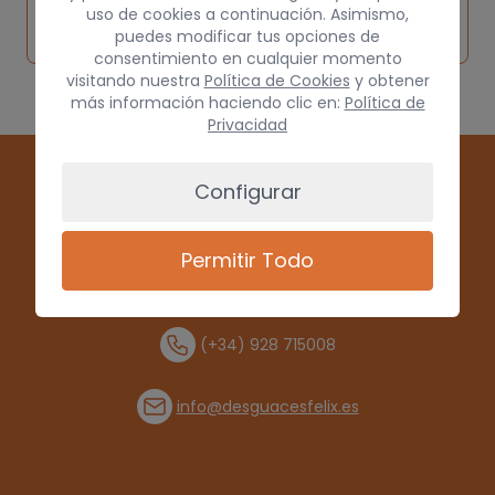
Solicitar
Consultar
vehículo de
uso de cookies a continuación. Asimismo,
pieza
por
puedes modificar tus opciones de
origen
consentimiento en cualquier momento
visitando nuestra
Política de Cookies
y obtener
más información haciendo clic en:
Política de
Privacidad
Configurar
Permitir Todo
(+34) 928 715008
info@desguacesfelix.es