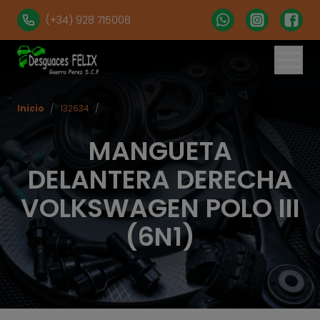
(+34) 928 715008
Inicio
/
132634
/
MANGUETA
DELANTERA DERECHA
VOLKSWAGEN POLO III
(6N1)