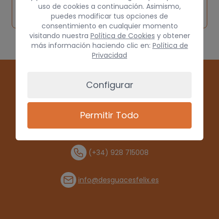
Solicitar
Consultar
vehículo de
uso de cookies a continuación. Asimismo,
pieza
por
puedes modificar tus opciones de
origen
consentimiento en cualquier momento
visitando nuestra
Política de Cookies
y obtener
más información haciendo clic en:
Política de
Privacidad
Configurar
Permitir Todo
(+34) 928 715008
info@desguacesfelix.es