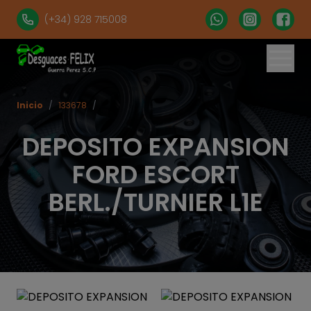
(+34) 928 715008
Inicio
/
133678
/
DEPOSITO EXPANSION
FORD ESCORT
BERL./TURNIER L1E