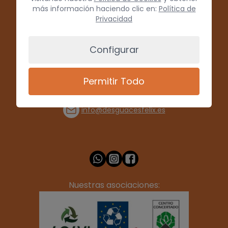
más información haciendo clic en:
Política de
Privacidad
Configurar
Permitir Todo
(+34) 928 715008
info@desguacesfelix.es
Nuestras asociaciones: