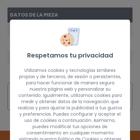
DATOS DE LA PIEZA
AÑO
1996
Respetamos tu privacidad
PESO
30 kg
Utilizamos cookies y tecnologías similares
propias y de terceros, de sesión o persistentes,
para hacer funcionar de manera segura
Inspeccionar
nuestra página web y personalizar su
Solicitar
Consultar
contenido. Igualmente, utilizamos cookies para
vehículo de
pieza
por
medir y obtener datos de la navegación que
origen
realizas y para ajustar la publicidad a tus gustos
y preferencias. Puedes configurar y aceptar el
uso de cookies a continuación. Asimismo,
puedes modificar tus opciones de
consentimiento en cualquier momento
visitando nuestra
Política de Cookies
y obtener