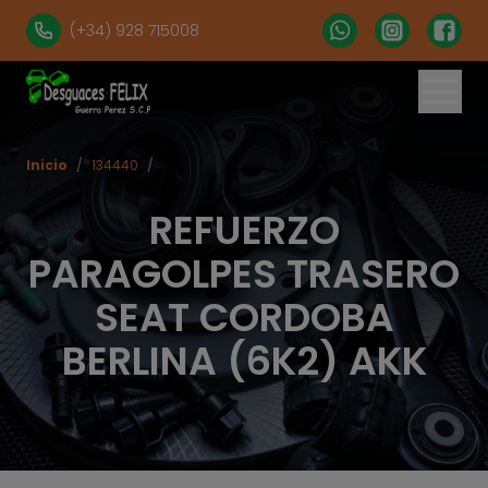
(+34) 928 715008
Inicio
/
134440
/
REFUERZO
PARAGOLPES TRASERO
SEAT CORDOBA
BERLINA (6K2) AKK