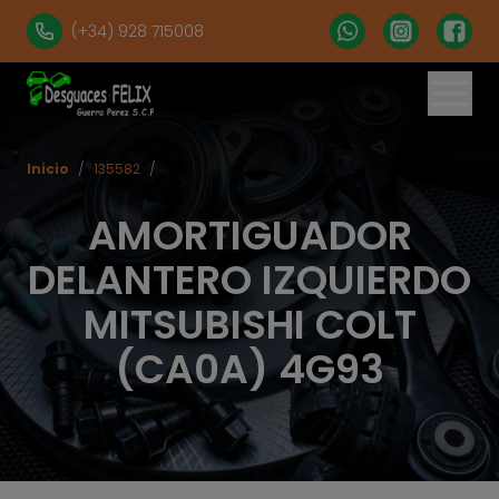
(+34) 928 715008
Inicio
/
135582
/
AMORTIGUADOR
DELANTERO IZQUIERDO
MITSUBISHI COLT
(CA0A) 4G93