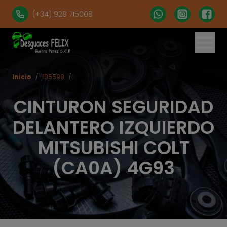
(+34) 928 715008
Inicio
/
135598
/
CINTURON SEGURIDAD
DELANTERO IZQUIERDO
MITSUBISHI COLT
(CA0A) 4G93