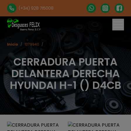
(+34) 928 715008
Inicio
/
1379940
/
CERRADURA PUERTA
DELANTERA DERECHA
HYUNDAI H-1 () D4CB