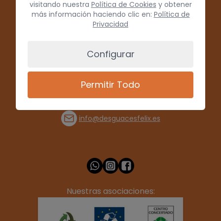
visitando nuestra
Política de Cookies
y obtener
más información haciendo clic en:
Política de
Privacidad
Configurar
Permitir Todo
(+34) 928 715008
info@desguacesfelix.es
Nuestras asociaciones: