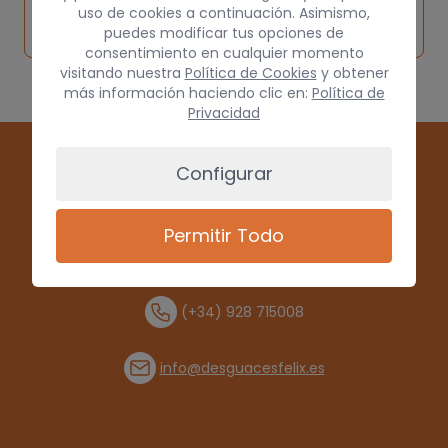
Solicitar
Consultar
vehículo de
uso de cookies a continuación. Asimismo,
pieza
por
puedes modificar tus opciones de
origen
consentimiento en cualquier momento
visitando nuestra
Política de Cookies
y obtener
más información haciendo clic en:
Política de
Privacidad
Configurar
Permitir Todo
(+34) 928 715008
info@desguacesfelix.es