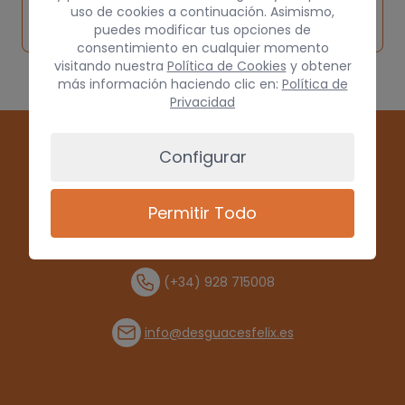
Solicitar
Consultar
vehículo de
uso de cookies a continuación. Asimismo,
pieza
por
puedes modificar tus opciones de
origen
consentimiento en cualquier momento
visitando nuestra
Política de Cookies
y obtener
más información haciendo clic en:
Política de
Privacidad
Configurar
Permitir Todo
(+34) 928 715008
info@desguacesfelix.es