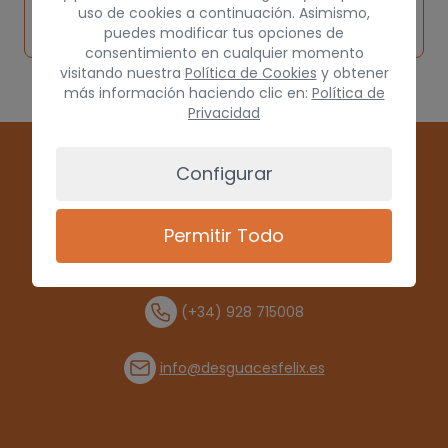
Solicitar
Consultar
vehículo de
uso de cookies a continuación. Asimismo,
pieza
por
puedes modificar tus opciones de
origen
consentimiento en cualquier momento
visitando nuestra
Política de Cookies
y obtener
más información haciendo clic en:
Política de
Privacidad
Configurar
Permitir Todo
(+34) 928 715008
info@desguacesfelix.es