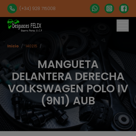
(+34) 928 715008
Inicio
/
140215
/
MANGUETA
DELANTERA DERECHA
VOLKSWAGEN POLO IV
(9N1) AUB