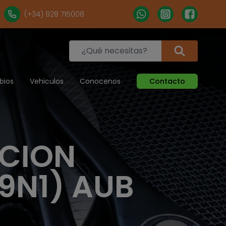
(+34) 928 715008
bios
Vehiculos
Conocenos
Contacto
ACION
9N1) AUB