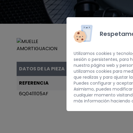
Respetamo
Utilizamos cookies y tecnolo
sesión o persistentes, para
nuestra página web y person
DATOS DE LA PIEZA
utilizamos cookies para med
que realizas y para ajustar l
REFERENCIA
AÑO
Puedes configurar y aceptar
Asimismo, puedes modificar
6Q0411105AF
2003
cualquier momento visitan
más información haciendo c