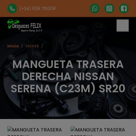
(+34) 928 715008
Inicio
/
140448
/
MANGUETA TRASERA
DERECHA NISSAN
SERENA (C23M) SR20