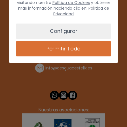
visitando nuestra
Política de Cookies
y obtener
más información haciendo clic en:
Política de
Privacidad
Configurar
Permitir Todo
(+34) 928 715008
info@desguacesfelix.es
Nuestras asociaciones: