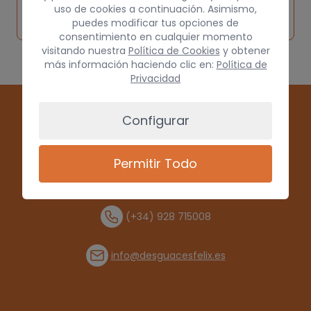
Solicitar
Consultar
vehículo de
uso de cookies a continuación. Asimismo,
pieza
por
puedes modificar tus opciones de
origen
consentimiento en cualquier momento
visitando nuestra
Política de Cookies
y obtener
más información haciendo clic en:
Política de
Privacidad
Configurar
Permitir Todo
(+34) 928 715008
info@desguacesfelix.es