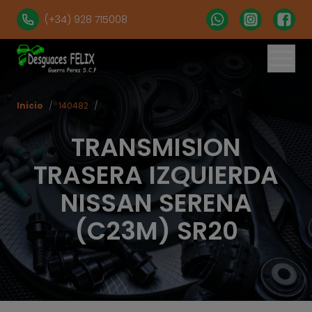
(+34) 928 715008
Inicio
/
140482
/
TRANSMISION
TRASERA IZQUIERDA
NISSAN SERENA
(C23M) SR20