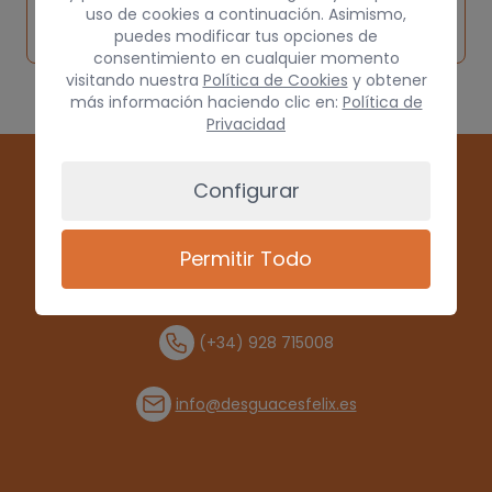
Solicitar
Consultar
vehículo de
uso de cookies a continuación. Asimismo,
pieza
por
puedes modificar tus opciones de
origen
consentimiento en cualquier momento
visitando nuestra
Política de Cookies
y obtener
más información haciendo clic en:
Política de
Privacidad
Configurar
Permitir Todo
(+34) 928 715008
info@desguacesfelix.es