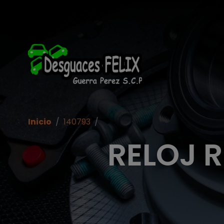
Inicio
/
140793
/
RELOJ RE