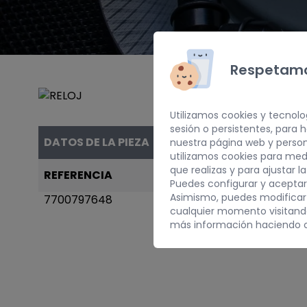
Respetamo
Utilizamos cookies y tecnolo
sesión o persistentes, para
DATOS DE LA PIEZA
nuestra página web y person
utilizamos cookies para med
que realizas y para ajustar l
REFERENCIA
AÑO
Puedes configurar y aceptar
Asimismo, puedes modificar
7700797648
1997
cualquier momento visitan
más información haciendo c