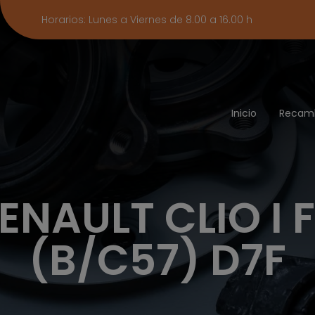
Horarios: Lunes a Viernes de 8.00 a 16.00 h
Inicio
Recam
NAULT CLIO I FA
(B/C57) D7F