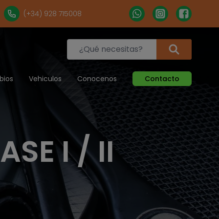
(+34) 928 715008
bios
Vehiculos
Conocenos
Contacto
SE I / II