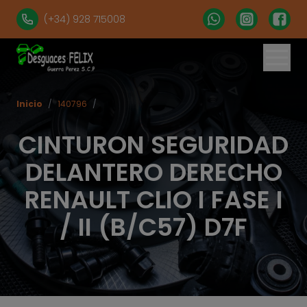
(+34) 928 715008
Inicio
/
140796
/
CINTURON SEGURIDAD
DELANTERO DERECHO
RENAULT CLIO I FASE I
/ II (B/C57) D7F