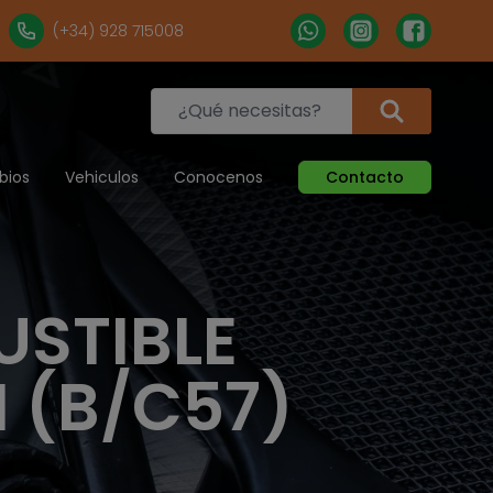
(+34) 928 715008
bios
Vehiculos
Conocenos
Contacto
USTIBLE
II (B/C57)