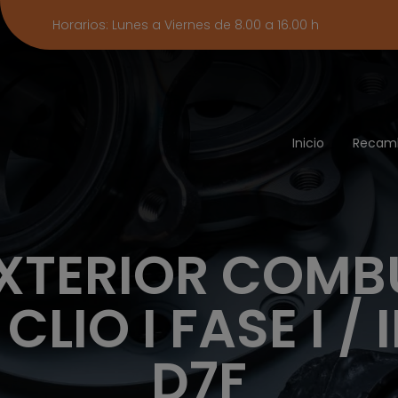
Horarios: Lunes a Viernes de 8.00 a 16.00 h
Inicio
Recam
XTERIOR COMB
LIO I FASE I / 
D7F