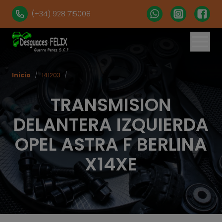
(+34) 928 715008
Inicio
/
141203
/
TRANSMISION
DELANTERA IZQUIERDA
OPEL ASTRA F BERLINA
X14XE