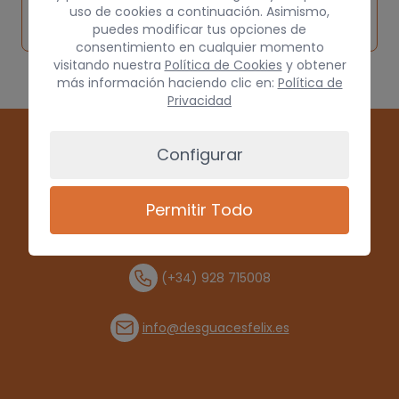
Solicitar
Consultar
vehículo de
uso de cookies a continuación. Asimismo,
pieza
por
puedes modificar tus opciones de
origen
consentimiento en cualquier momento
visitando nuestra
Política de Cookies
y obtener
más información haciendo clic en:
Política de
Privacidad
Configurar
Permitir Todo
(+34) 928 715008
info@desguacesfelix.es