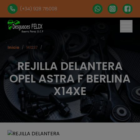
(+34) 928 715008
Inicio
/
141237
/
REJILLA DELANTERA
OPEL ASTRA F BERLINA
X14XE