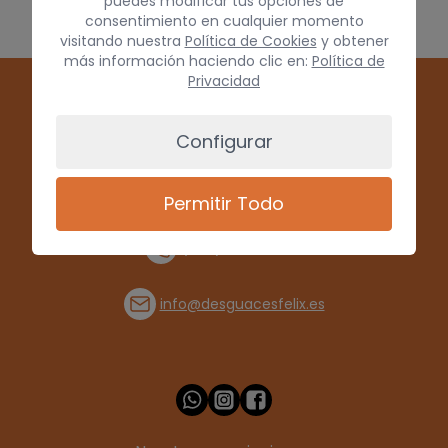
puedes modificar tus opciones de
consentimiento en cualquier momento
visitando nuestra
Política de Cookies
y obtener
más información haciendo clic en:
Política de
Privacidad
Configurar
Permitir Todo
(+34) 928 715008
info@desguacesfelix.es