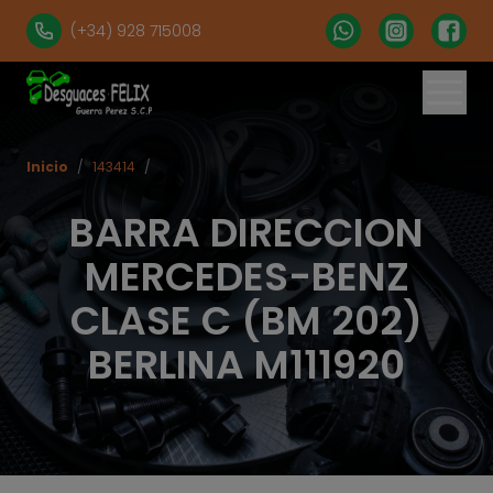
(+34) 928 715008
Inicio
/
143414
/
BARRA DIRECCION
MERCEDES-BENZ
CLASE C (BM 202)
BERLINA M111920