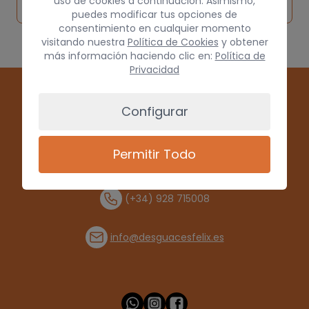
pieza
por
uso de cookies a continuación. Asimismo,
origen
puedes modificar tus opciones de
consentimiento en cualquier momento
visitando nuestra
Política de Cookies
y obtener
más información haciendo clic en:
Política de
Privacidad
Configurar
Permitir Todo
(+34) 928 715008
info@desguacesfelix.es