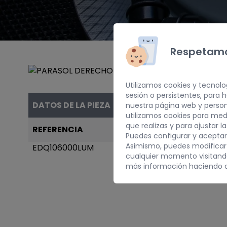
Respetamo
Utilizamos cookies y tecnolo
sesión o persistentes, para
DATOS DE LA PIEZA
nuestra página web y person
utilizamos cookies para med
que realizas y para ajustar l
REFERENCIA
AÑO
Puedes configurar y aceptar
Asimismo, puedes modificar
EDQ106000LUM
2000
cualquier momento visitan
más información haciendo c