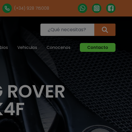
(+34) 928 715008
bios
Vehiculos
Conocenos
Contacto
 ROVER
K4F