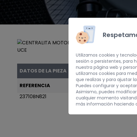
Respetamo
Utilizamos cookies y tecnolo
sesión o persistentes, para
nuestra página web y person
DATOS DE LA PIEZA
utilizamos cookies para med
que realizas y para ajustar l
REFERENCIA
AÑO
Puedes configurar y aceptar
Asimismo, puedes modificar
23710BN821
2003
cualquier momento visitan
más información haciendo c