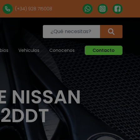
(+34) 928 715008
bios
Vehiculos
Conocenos
Contacto
E NISSAN
22DDT