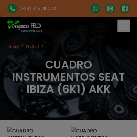
(+34) 928 715008
Inicio
/
145654
/
CUADRO
INSTRUMENTOS SEAT
IBIZA (6K1) AKK