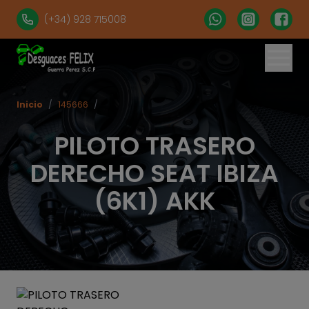
(+34) 928 715008
Inicio
/
145666
/
PILOTO TRASERO
DERECHO SEAT IBIZA
(6K1) AKK