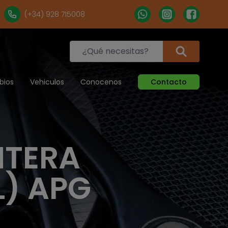
(+34) 928 715008
bios
Vehiculos
Conocenos
Contacto
NTERA
L) APG