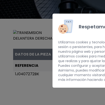
Respetamo
Utilizamos cookies y tecnolo
sesión o persistentes, para
nuestra página web y person
DATOS DE LA PIEZA
utilizamos cookies para med
que realizas y para ajustar l
REFERENCIA
AÑO
Puedes configurar y aceptar
Asimismo, puedes modificar
1J0407272BK
2001
cualquier momento visitan
más información haciendo c