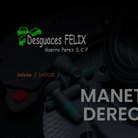
Inicio
/
146108
/
MANET
DEREC