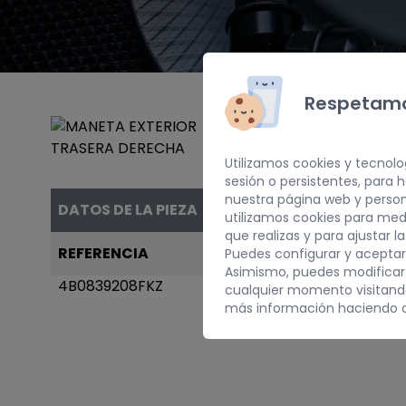
Respetamo
Utilizamos cookies y tecnolo
sesión o persistentes, para
nuestra página web y person
DATOS DE LA PIEZA
utilizamos cookies para med
que realizas y para ajustar l
REFERENCIA
AÑO
Puedes configurar y aceptar
Asimismo, puedes modificar
4B0839208FKZ
2001
cualquier momento visitan
más información haciendo c