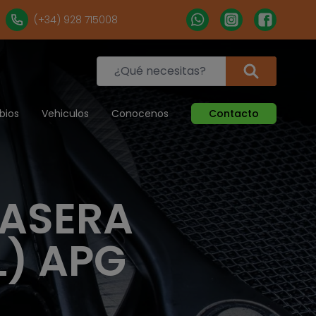
(+34) 928 715008
bios
Vehiculos
Conocenos
Contacto
RASERA
L) APG